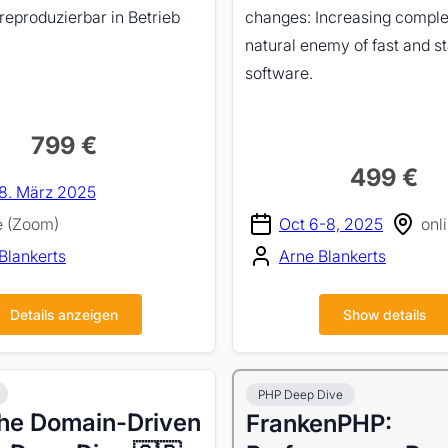
 reproduzierbar in Betrieb
changes: Increasing complex
natural enemy of fast and s
software.
799 €
499 €
8. März 2025
e (Zoom)
Oct 6-8, 2025
onl
Blankerts
Arne Blankerts
Details anzeigen
Show details
PHP Deep Dive
The Domain-Driven
FrankenPHP: