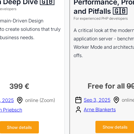
 Deep Dive 🇬🇧
Performance, Pro
developers
and Pitfalls 🇬🇧
For experienced PHP developers
main-Driven Design
to create solutions that truly
A critical look at the mode
 business needs.
application server - bench
Worker Mode and architectu
offs.
Free for all
9
399 €
Sep 3, 2025
onlin
, 2025
online (Zoom)
Arne Blankerts
n Priebsch
Show details
Show details