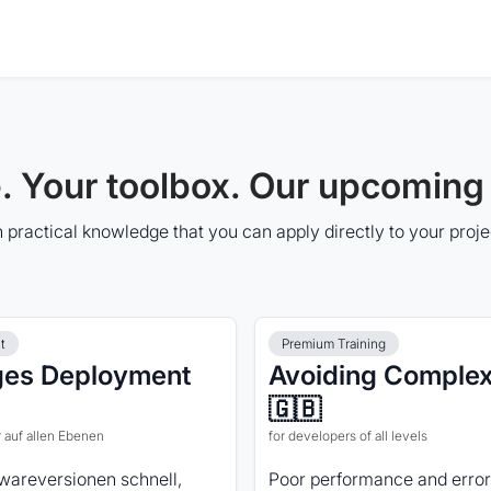
 Your toolbox. Our upcoming 
 practical knowledge that you can apply directly to your proj
t
Premium Training
ges Deployment
Avoiding Complex
🇬🇧
r auf allen Ebenen
for developers of all levels
wareversionen schnell,
Poor performance and error