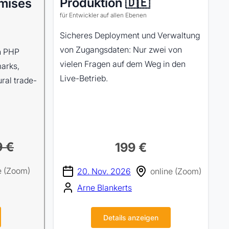
Produktion 🇩🇪
mises
für Entwickler auf allen Ebenen
Sicheres Deployment und Verwaltung
von Zugangsdaten: Nur zwei von
rn PHP
vielen Fragen auf dem Weg in den
marks,
Live-Betrieb.
ral trade-
9 €
199 €
e (Zoom)
20. Nov. 2026
online (Zoom)
Arne Blankerts
Details anzeigen