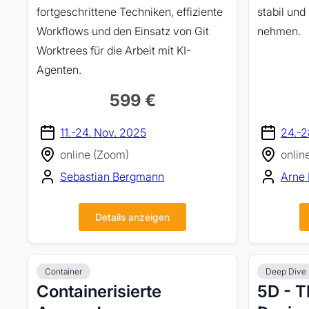
fortgeschrittene Techniken, effiziente
stabil und
Workflows und den Einsatz von Git
nehmen.
Worktrees für die Arbeit mit KI-
Agenten.
599 €
11.-24. Nov. 2025
24.-2
online (Zoom)
onlin
Sebastian Bergmann
Arne 
Details anzeigen
Container
Deep Dive
Containerisierte
5D - 