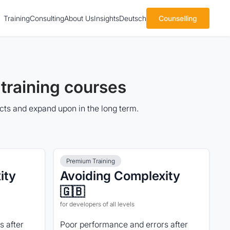
Training
Consulting
About Us
Insights
Deutsch
Counselling
training courses
ects and expand upon in the long term.
Premium Training
ity
Avoiding Complexity
🇬🇧
for developers of all levels
s after
Poor performance and errors after