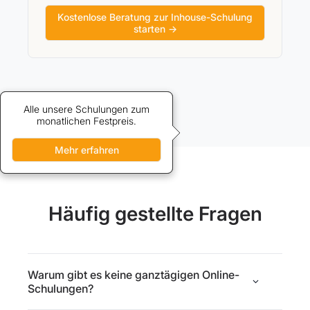
Kostenlose Beratung zur Inhouse-Schulung
starten →
Alle unsere Schulungen zum
Credits bieten vergünstigten
Zugang zu unseren Schulungen.
monatlichen Festpreis.
Mehr erfahren
Mehr erfahren
Häufig gestellte Fragen
Warum gibt es keine ganztägigen Online-
Schulungen?