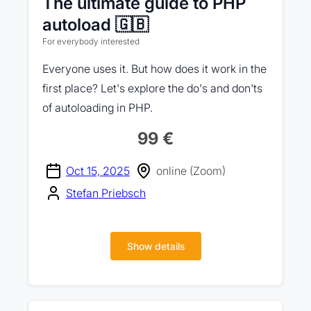
The ultimate guide to PHP
autoload 🇬🇧
For everybody interested
Everyone uses it. But how does it work in the
first place? Let's explore the do's and don'ts
of autoloading in PHP.
99 €
Oct 15, 2025
online (Zoom)
Stefan Priebsch
Show details