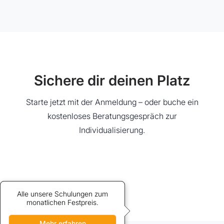
Sichere dir deinen Platz
Starte jetzt mit der Anmeldung – oder buche ein
kostenloses Beratungsgespräch zur
Individualisierung.
Alle unsere Schulungen zum
Credits bieten vergünstigten
Zugang zu unseren Schulungen.
monatlichen Festpreis.
Mehr erfahren
Mehr erfahren