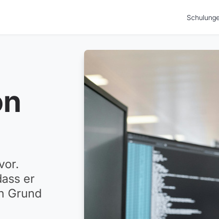
Schulung
on
vor.
dass er
on Grund