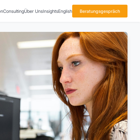
en
Consulting
Über Uns
Insights
English
Beratungsgespräch