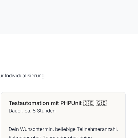
r Individualisierung.
Testautomation mit PHPUnit 🇩🇪 🇬🇧
Dauer: ca. 8 Stunden
Dein Wunschtermin, beliebige Teilnehmeranzahl.
Entweder über Zoom oder über deine