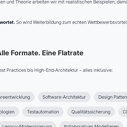
olien und Theorie arbeiten wir mit realistischen Beispielen, da
wortet.
So wird Weiterbildung zum echten Wettbewerbsvorteil
lle Formate. Eine Flatrate
t Practices bis High-End-Architektur – alles inklusive:
areentwicklung
Software-Architektur
Design Patter
ologien
Testautomation
Qualitätssicherung
C
Legacy-Modernisierung
Kollaboratives Modellieren