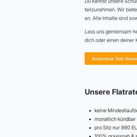
Du kannst unsere Schu
teilzunehmen. Wir biet
an. Alle Inhalte sind s
Lass uns gemeinsam her
dich oder einen deiner 
Kostenlose Test-Sessi
Unsere Flatrat
keine Mindestlaufzei
monatlich kündbar 
pro Sitz nur 990 E
100% praxisnah & 