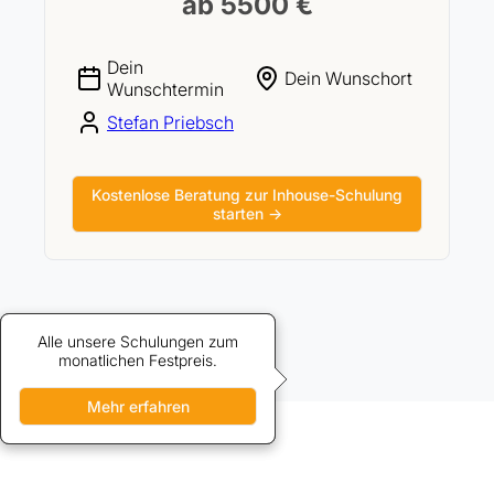
ab 5500 €
Dein
Dein Wunschort
Wunschtermin
Stefan Priebsch
Kostenlose Beratung zur Inhouse-Schulung
starten →
Alle unsere Schulungen zum
Credits bieten vergünstigten
Zugang zu unseren Schulungen.
monatlichen Festpreis.
Mehr erfahren
Mehr erfahren