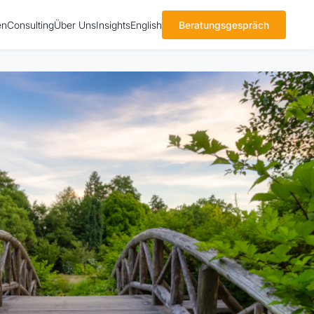
en
Consulting
Über Uns
Insights
English
Beratungsgespräch