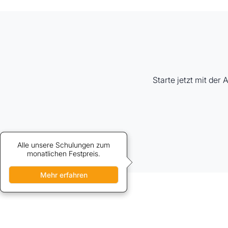
Starte jetzt mit der
Alle unsere Schulungen zum
Credits bieten vergünstigten
Zugang zu unseren Schulungen.
monatlichen Festpreis.
Mehr erfahren
Mehr erfahren