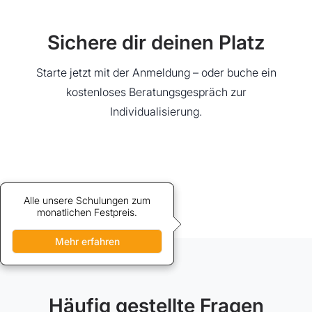
Sichere dir deinen Platz
Starte jetzt mit der Anmeldung – oder buche ein
kostenloses Beratungsgespräch zur
Individualisierung.
Alle unsere Schulungen zum
Credits bieten vergünstigten
Zugang zu unseren Schulungen.
monatlichen Festpreis.
Mehr erfahren
Mehr erfahren
Häufig gestellte Fragen