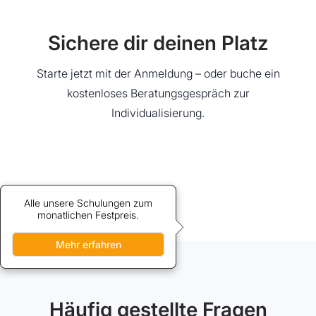
Sichere dir deinen Platz
Starte jetzt mit der Anmeldung – oder buche ein
kostenloses Beratungsgespräch zur
Individualisierung.
Alle unsere Schulungen zum
Credits bieten vergünstigten
Zugang zu unseren Schulungen.
monatlichen Festpreis.
Mehr erfahren
Mehr erfahren
Häufig gestellte Fragen