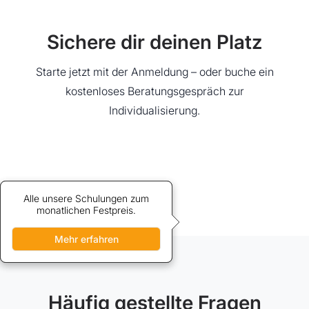
Sichere dir deinen Platz
Starte jetzt mit der Anmeldung – oder buche ein
kostenloses Beratungsgespräch zur
Individualisierung.
Alle unsere Schulungen zum
Credits bieten vergünstigten
Zugang zu unseren Schulungen.
monatlichen Festpreis.
Mehr erfahren
Mehr erfahren
Häufig gestellte Fragen