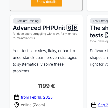
Show details
Premium Training
Test Strate
Advanced PHPUnit 🇬🇧
The sh
for developers struggling with slow, flaky, or hard-
tests 
to-maintain tests
for all develo
Your tests are slow, flaky, or hard to
Software 
understand? Learn proven strategies
shapes an
to systematically solve these
right for 
problems.
1199 €
from Feb 18, 2025
online (Zoom)
Sep 