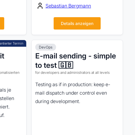
Sebastian Bergmann
Details anzeigen
DevOps
it
E-mail sending - simple
to test 🇬🇧
omatisierten
for developers and administrators at all levels
Testing as if in production: keep e-
als je
mail dispatch under control even
stellen
during development.
iert.
f.