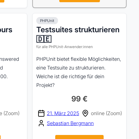
PHPUnit
ours
Testsuites strukturieren
🇩🇪
für alle PHPUnit-Anwender:innen
Answered
PHPUnit bietet flexible Möglichkeiten,
nd
eine Testsuite zu strukturieren.
000.
Welche ist die richtige für dein
Projekt?
99 €
ne (Zoom)
21. März 2025
online (Zoom)
Sebastian Bergmann