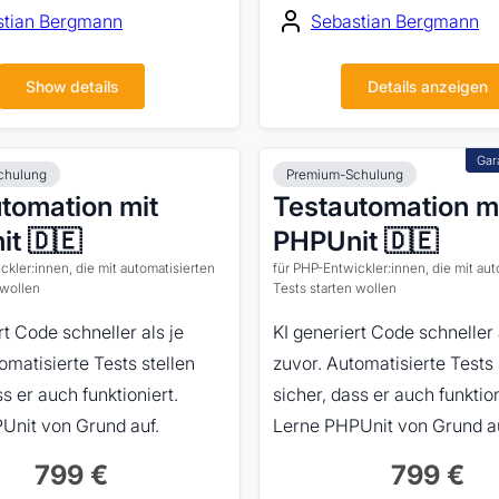
stian Bergmann
Sebastian Bergmann
Show details
Details anzeigen
chulung
Premium-Schulung
tomation mit
Testautomation m
t 🇩🇪
PHPUnit 🇩🇪
ckler:innen, die mit automatisierten
für PHP-Entwickler:innen, die mit aut
 wollen
Tests starten wollen
rt Code schneller als je
KI generiert Code schneller 
omatisierte Tests stellen
zuvor. Automatisierte Tests 
ss er auch funktioniert.
sicher, dass er auch funktion
Unit von Grund auf.
Lerne PHPUnit von Grund au
799 €
799 €