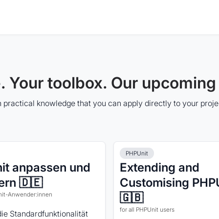
 Your toolbox. Our upcoming 
 practical knowledge that you can apply directly to your proj
PHPUnit
it anpassen und
Extending and
ern 🇩🇪
Customising PHP
Unit-Anwender:innen
🇬🇧
for all PHPUnit users
die Standardfunktionalität