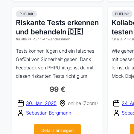
PHPUnit
PHPUnit
Riskante Tests erkennen
Kollab
und behandeln 🇩🇪
testen
für alle PHPUnit-Anwender:innen
für alle PHP
Tests können lügen und ein falsches
Wie gehen
Gefühl von Sicherheit geben. Dank
mit desse
Feedback von PHPUnit gehst du mit
lernst du 
diesen riskanten Tests richtig um.
Mock Obje
99 €
30. Jan. 2025
online (Zoom)
24. A
Sebastian Bergmann
Seba
Details anzeigen