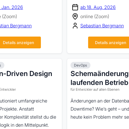
. Jan. 2026
ab 18. Aug. 2026
e (Zoom)
online (Zoom)
stian Bergmann
Sebastian Bergmann
Details anzeigen
Details anzeigen
s
DevOps
n-Driven Design
Schemaänderung
laufenden Betrieb
 Entwickler
für Entwickler auf allen Ebenen
utioniert umfangreiche
Änderungen an der Datenb
rojekte. Anstatt
Downtime? Wie’s geht – un
r Komplexität stellst du die
heute kein Problem mehr se
ogik in den Mittelpunkt.