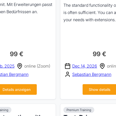
it. Mit Erweiterungen passt
The standard functionality 
nen Bedürfnissen an.
is often sufficient. You can a
your needs with extensions.
99 €
99 €
eb. 2025
online (Zoom)
Dec 14, 2026
onli
stian Bergmann
Sebastian Bergmann
Details anzeigen
Show details
aining
Premium Training