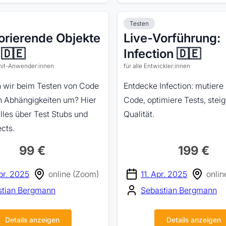
Testen
orierende Objekte
Live-Vorführung:
 🇩🇪
Infection 🇩🇪
Unit-Anwender:innen
für alle Entwickler:innen
 wir beim Testen von Code
Entdecke Infection: mutiere
n Abhängigkeiten um? Hier
Code, optimiere Tests, steig
alles über Test Stubs und
Qualität.
cts.
99 €
199 €
pr. 2025
online (Zoom)
11. Apr. 2025
onlin
stian Bergmann
Sebastian Bergmann
Details anzeigen
Details anzeigen