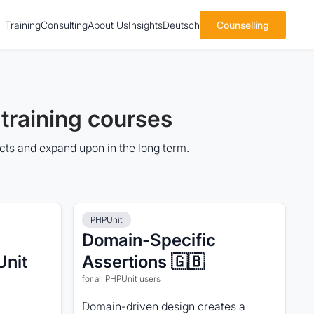
Training
Consulting
About Us
Insights
Deutsch
Counselling
training courses
ects and expand upon in the long term.
PHPUnit
Domain-Specific
Unit
Assertions 🇬🇧
for all PHPUnit users
Domain-driven design creates a