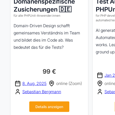
Domänenspezifische
Test A
Zusicherungen 🇩🇪
PHPUni
für alle PHPUnit-Anwender:innen
for PHP devel
automated te
Domain-Driven Design schafft
AI generat
gemeinsames Verständnis im Team
Automated 
und bildet dies im Code ab. Was
works. Le
bedeutet das für die Tests?
ground up
99 €
Jan 2
8. Aug. 2025
online (Zoom)
onlin
Sebastian Bergmann
Seba
Details anzeigen