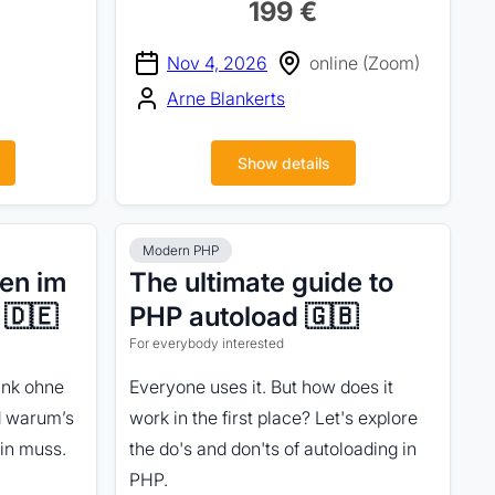
199 €
Nov 4, 2026
online (Zoom)
Arne Blankerts
Show details
Modern PHP
en im
The ultimate guide to
 🇩🇪
PHP autoload 🇬🇧
For everybody interested
ank ohne
Everyone uses it. But how does it
d warum’s
work in the first place? Let's explore
in muss.
the do's and don'ts of autoloading in
PHP.