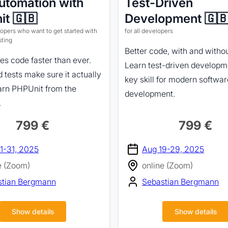
utomation with
Test-Driven
t 🇬🇧
Development 🇬
opers who want to get started with
for all developers
sting
Better code, with and withou
es code faster than ever.
Learn test-driven developm
tests make sure it actually
key skill for modern softwar
arn PHPUnit from the
development.
.
799 €
799 €
1-31, 2025
Aug 19-29, 2025
e (Zoom)
online (Zoom)
stian Bergmann
Sebastian Bergmann
Show details
Show details