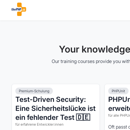
Your knowledge.
Our training courses provide you with
Premium-Schulung
PHPUnit
Test-Driven Security:
PHPUn
Eine Sicherheitslücke ist
erweit
ein fehlender Test 🇩🇪
für alle PHP
für erfahrene Entwickler:innen
Oft passt 