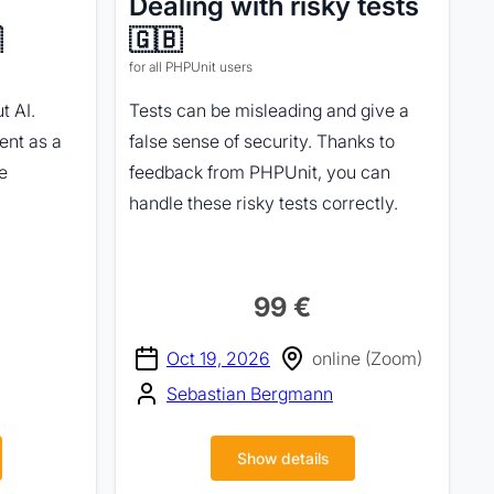
Dealing with risky tests

🇬🇧
for all PHPUnit users
t AI.
Tests can be misleading and give a
ent as a
false sense of security. Thanks to
e
feedback from PHPUnit, you can
handle these risky tests correctly.
99 €
Oct 19, 2026
online (Zoom)
Sebastian Bergmann
Show details