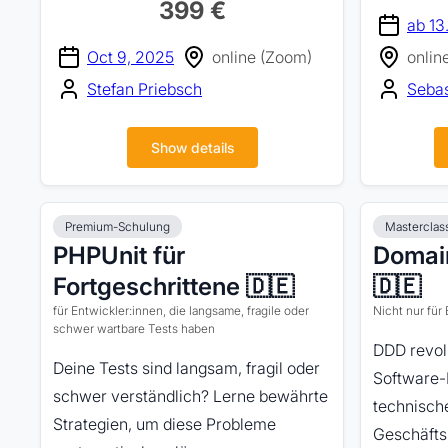
399 €
ab 13
Oct 9, 2025
online (Zoom)
onlin
Stefan Priebsch
Seba
Show details
Premium-Schulung
Masterclas
PHPUnit für
Domai
Fortgeschrittene 🇩🇪
🇩🇪
für Entwickler:innen, die langsame, fragile oder
Nicht nur für
schwer wartbare Tests haben
DDD revol
Deine Tests sind langsam, fragil oder
Software-P
schwer verständlich? Lerne bewährte
technische
Strategien, um diese Probleme
Geschäftsl