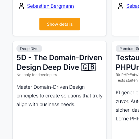
Sebastian Bergmann
Seba
Show details
Deep Dive
Premium-S
5D - The Domain-Driven
Testau
Design Deep Dive 🇬🇧
PHPUni
Not only for developers
für PHP-Entwi
Tests starten
Master Domain-Driven Design
KI generie
principles to create solutions that truly
zuvor. Aut
align with business needs.
sicher, da
Lerne PHP