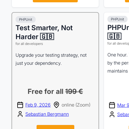
PHPUnit
PHPUnit
PHPUni
Test Smarter, Not
🇬🇧
Harder 🇬🇧
for all develo
for all developers
One hour.
Upgrade your testing strategy, not
by the pe
just your dependency.
maintains
Free for all
199 €
Feb 9, 2026
online (Zoom)
Mar 
Sebastian Bergmann
Seba