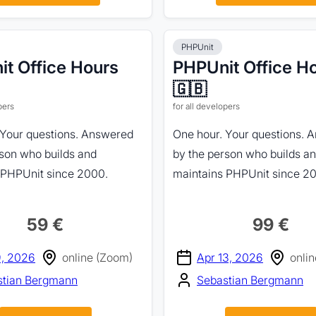
PHPUnit
t Office Hours
PHPUnit Office H
🇬🇧
pers
for all developers
 Your questions. Answered
One hour. Your questions. 
rson who builds and
by the person who builds a
 PHPUnit since 2000.
maintains PHPUnit since 2
59 €
99 €
9, 2026
online (Zoom)
Apr 13, 2026
onli
stian Bergmann
Sebastian Bergmann