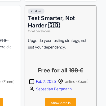
PHPUnit
Test Smarter, Not
Harder 🇬🇧
for all developers
 PHP-
Upgrade your testing strategy, not
ere die
just your dependency.
Free for all
199 €
Feb 7, 2025
online (Zoom)
e (Zoom)
Sebastian Bergmann
Show details