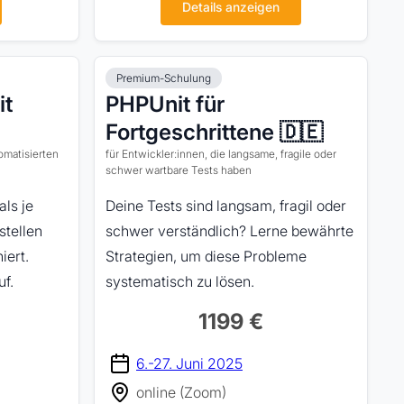
Details anzeigen
Premium-Schulung
it
PHPUnit für
Fortgeschrittene 🇩🇪
omatisierten
für Entwickler:innen, die langsame, fragile oder
schwer wartbare Tests haben
als je
Deine Tests sind langsam, fragil oder
stellen
schwer verständlich? Lerne bewährte
iert.
Strategien, um diese Probleme
f.
systematisch zu lösen.
1199 €
6.-27. Juni 2025
online (Zoom)