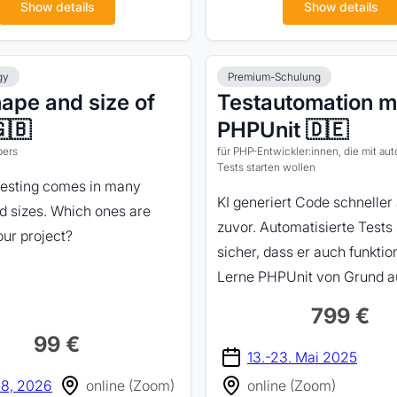
Show details
Show details
gy
Premium-Schulung
ape and size of
Testautomation m
🇬🇧
PHPUnit 🇩🇪
pers
für PHP-Entwickler:innen, die mit aut
Tests starten wollen
testing comes in many
KI generiert Code schneller 
d sizes. Which ones are
zuvor. Automatisierte Tests 
your project?
sicher, dass er auch funktion
Lerne PHPUnit von Grund au
799 €
99 €
13.-23. Mai 2025
28, 2026
online (Zoom)
online (Zoom)