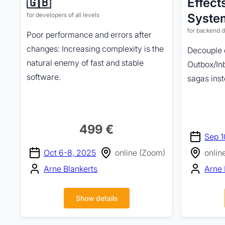
🇬🇧
Effect
for developers of all levels
Syste
for backend d
Poor performance and errors after
changes: Increasing complexity is the
Decouple d
natural enemy of fast and stable
Outbox/In
software.
sagas ins
499 €
Sep 1
Oct 6-8, 2025
online (Zoom)
onlin
Arne Blankerts
Arne 
Show details