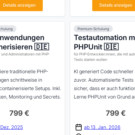
Details anzeigen
Details anzeigen
chulung
Premium-Schulung
nwendungen
Testautomation m
nerisieren 🇩🇪
PHPUnit 🇩🇪
r und Administratoren mit PHP-
für PHP-Entwickler:innen, die mit aut
Tests starten wollen
ere traditionelle PHP-
KI generiert Code schneller 
en schrittweise in
zuvor. Automatisierte Tests 
ontainerisierte Setups. Inkl.
sicher, dass er auch funktion
en, Monitoring und Secrets.
Lerne PHPUnit von Grund au
799 €
799 €
. Dez. 2025
ab 13. Jan. 2026