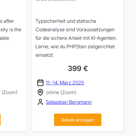
s after
Typsicherheit und statische
ity is the
Codeanalyse sind Voraussetzungen
table
für die sichere Arbeit mit KI-Agenten.
Lerne, wie du PHPStan zielgerichtet
einsetzt.
399 €
11.-14. März 2025
e (Zoom)
online (Zoom)
Sebastian Bergmann
Details anzeigen