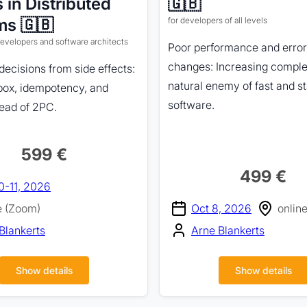
s in Distributed
🇬🇧
ms 🇬🇧
for developers of all levels
evelopers and software architects
Poor performance and error
changes: Increasing complex
ecisions from side effects:
natural enemy of fast and s
box, idempotency, and
software.
tead of 2PC.
599 €
499 €
0-11, 2026
e (Zoom)
Oct 8, 2026
onlin
Blankerts
Arne Blankerts
Show details
Show details