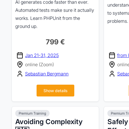
AI generates code faster than ever.
understan
Automated tests make sure it actually
to systema
works. Learn PHPUnit from the
problems.
ground up.
799 €
Jan 21-31, 2025
from 
online (Zoom)
onlin
Sebastian Bergmann
Seba
Show details
Premium Training
Premium Tr
Avoiding Complexity
Safely