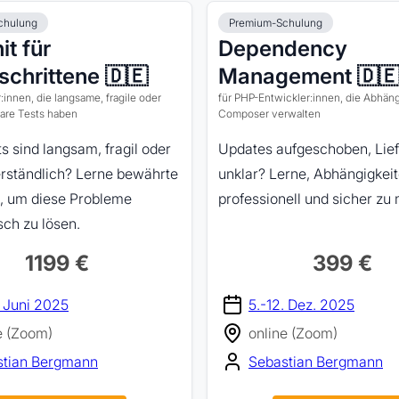
chulung
Premium-Schulung
t für
Dependency
schrittene 🇩🇪
Management 🇩
:innen, die langsame, fragile oder
für PHP-Entwickler:innen, die Abhäng
are Tests haben
Composer verwalten
s sind langsam, fragil oder
Updates aufgeschoben, Lief
rständlich? Lerne bewährte
unklar? Lerne, Abhängigkei
n, um diese Probleme
professionell und sicher zu
ch zu lösen.
1199 €
399 €
. Juni 2025
5.-12. Dez. 2025
e (Zoom)
online (Zoom)
stian Bergmann
Sebastian Bergmann