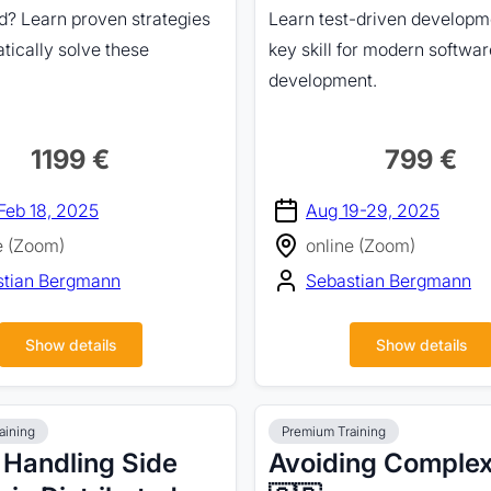
d? Learn proven strategies
Learn test-driven developm
tically solve these
key skill for modern softwar
development.
1199 €
799 €
Feb 18, 2025
Aug 19-29, 2025
e (Zoom)
online (Zoom)
stian Bergmann
Sebastian Bergmann
Show details
Show details
aining
Premium Training
 Handling Side
Avoiding Complex