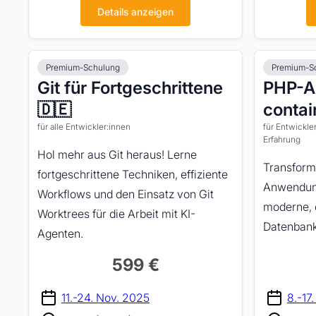
Details anzeigen
Premium-Schulung
Premium-S
Git für Fortgeschrittene
PHP-A
🇩🇪
contai
für alle Entwickler:innen
für Entwickle
Erfahrung
Hol mehr aus Git heraus! Lerne
Transformi
fortgeschrittene Techniken, effiziente
Anwendung
Workflows und den Einsatz von Git
moderne, c
Worktrees für die Arbeit mit KI-
Datenbank
Agenten.
599 €
11.-24. Nov. 2025
8.-17