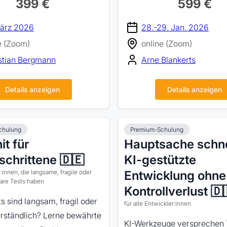
399 €
599 €
März 2026
28.-29. Jan. 2026
e (Zoom)
online (Zoom)
stian Bergmann
Arne Blankerts
Details anzeigen
Details anzeigen
chulung
Premium-Schulung
t für
Hauptsache schne
schrittene 🇩🇪
KI-gestützte
:innen, die langsame, fragile oder
Entwicklung ohne
are Tests haben
Kontrollverlust 🇩
s sind langsam, fragil oder
für alle Entwickler:innen
rständlich? Lerne bewährte
KI-Werkzeuge versprechen