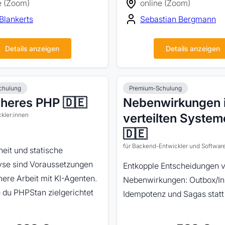
e (Zoom)
online (Zoom)
Blankerts
Sebastian Bergmann
Details anzeigen
Details anzeigen
chulung
Premium-Schulung
heres PHP 🇩🇪
Nebenwirkungen 
ckler:innen
verteilten Syste
🇩🇪
für Backend-Entwickler und Softwar
eit und statische
se sind Voraussetzungen
Entkopple Entscheidungen 
chere Arbeit mit KI-Agenten.
Nebenwirkungen: Outbox/In
 du PHPStan zielgerichtet
Idempotenz und Sagas statt