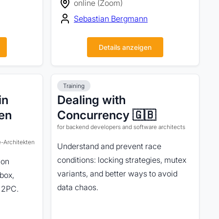
online (Zoom)
Sebastian Bergmann
Details anzeigen
Training
in
Dealing with
men
Concurrency 🇬🇧
for backend developers and software architects
e-Architekten
Understand and prevent race
conditions: locking strategies, mutex
von
variants, and better ways to avoid
box,
data chaos.
 2PC.