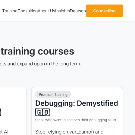
Training
Consulting
About Us
Insights
Deutsch
Counselling
training courses
ects and expand upon in the long term.
Premium Training
Debugging: Demystified

🇬🇧
for all who want to sharpen their debugging skills
t AI.
Stop relying on var_dump() and