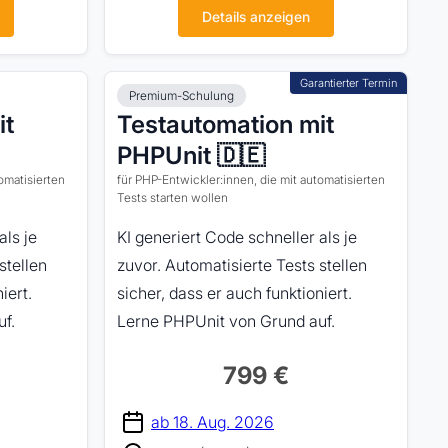
Details anzeigen
Premium-Schulung
it
Testautomation mit
PHPUnit 🇩🇪
omatisierten
für PHP-Entwickler:innen, die mit automatisierten
Tests starten wollen
als je
KI generiert Code schneller als je
stellen
zuvor. Automatisierte Tests stellen
iert.
sicher, dass er auch funktioniert.
f.
Lerne PHPUnit von Grund auf.
799 €
ab 18. Aug. 2026