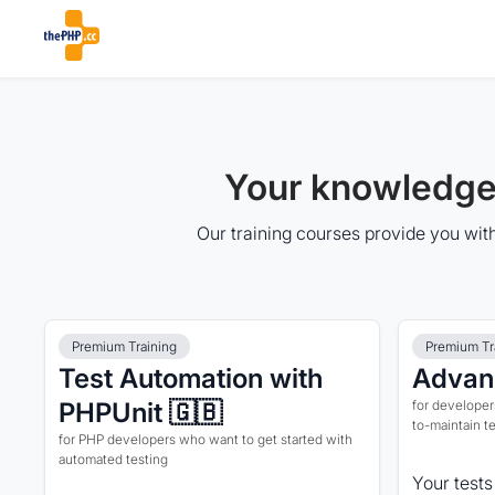
Your knowledge.
Our training courses provide you with
Premium Training
Premium Tr
Test Automation with
Advan
PHPUnit 🇬🇧
for developers
to-maintain t
for PHP developers who want to get started with
automated testing
Your tests 