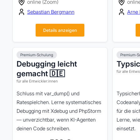
online (Zoom)
onlin
Sebastian Bergmann
Arne 
Details anzeigen
Premium-Schulung
Premium-S
Debugging leicht
Typsic
gemacht 🇩🇪
für alle Entwi
für alle Entwickler:innen
Schluss mit var_dump() und
Typsicherh
Ratespielchen. Lerne systematisches
Codeanaly
Debugging mit Xdebug und PhpStorm
für die si
— unverzichtbar, wenn KI-Agenten
Lerne, wie
deinen Code schreiben.
einsetzt.