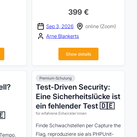
399 €
Sep 3, 2026
online (Zoom)
Arne Blankerts
Show details
Premium-Schulung
ll?
Test-Driven Security:
Eine Sicherheitslücke ist
ein fehlender Test 🇩🇪
🇪
für erfahrene Entwickler:innen
Finde Schwachstellen per Capture the
Flag, reproduziere sie als PHPUnit-
 Tempo.