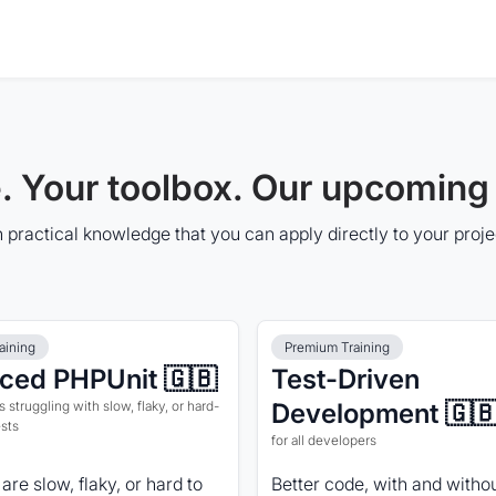
 Your toolbox. Our upcoming 
 practical knowledge that you can apply directly to your proj
aining
Premium Training
ced PHPUnit 🇬🇧
Test-Driven
 struggling with slow, flaky, or hard-
Development 🇬
ests
for all developers
are slow, flaky, or hard to
Better code, with and withou