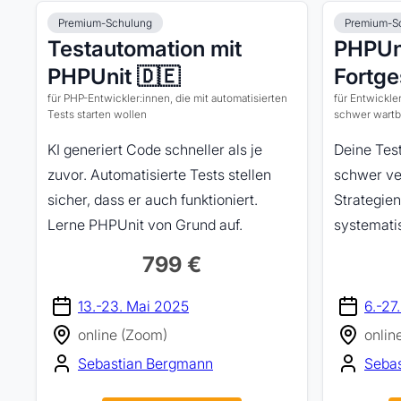
Premium-Schulung
Premium-S
Testautomation mit
PHPUni
PHPUnit 🇩🇪
Fortge
für PHP-Entwickler:innen, die mit automatisierten
für Entwickler
Tests starten wollen
schwer wartb
KI generiert Code schneller als je
Deine Test
zuvor. Automatisierte Tests stellen
schwer ve
sicher, dass er auch funktioniert.
Strategie
Lerne PHPUnit von Grund auf.
systematis
799 €
13.-23. Mai 2025
6.-27
online (Zoom)
onlin
Sebastian Bergmann
Seba