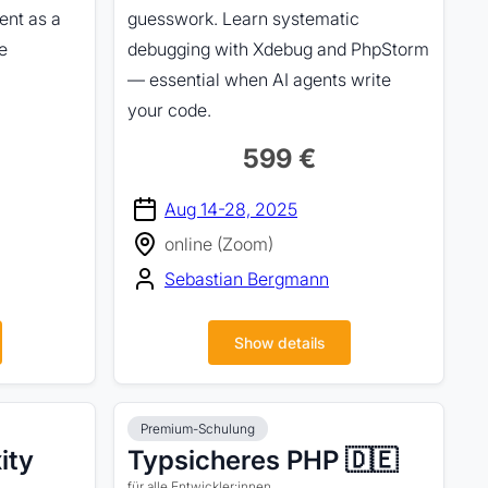
ent as a
guesswork. Learn systematic
e
debugging with Xdebug and PhpStorm
— essential when AI agents write
your code.
599 €
Aug 14-28, 2025
online (Zoom)
Sebastian Bergmann
Show details
Premium-Schulung
ity
Typsicheres PHP 🇩🇪
für alle Entwickler:innen